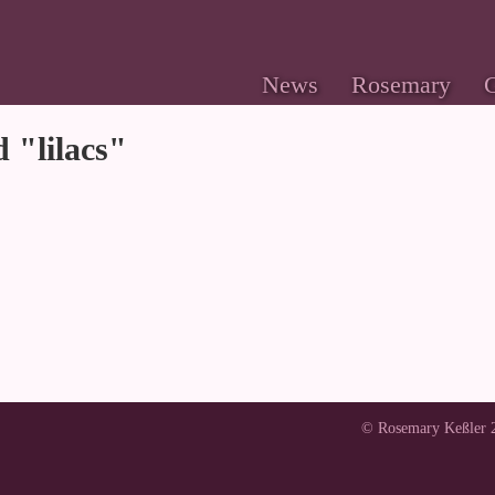
News
Rosemary
G
 "lilacs"
© Rosemary Keßler 