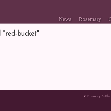
News
Rosemary
G
 "red-bucket"
© Rosemary Keßler