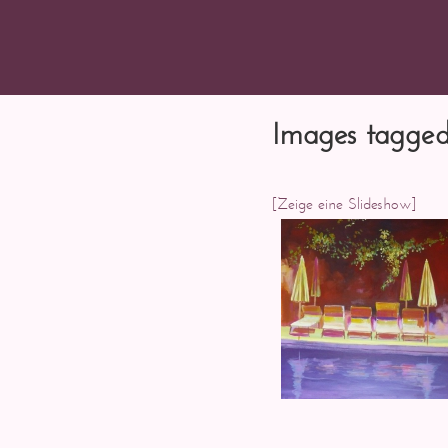
Images tagge
[Zeige eine Slideshow]