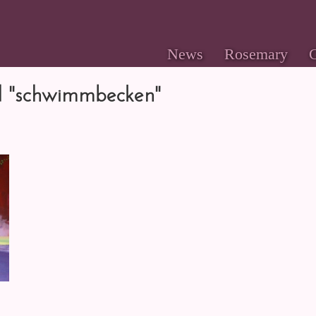
News
Rosemary
G
d "schwimmbecken"