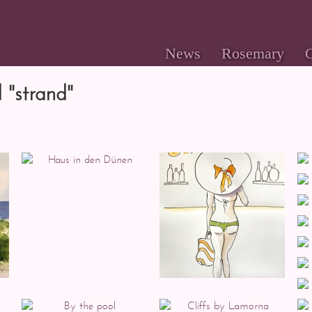
News
Rosemary
G
 "strand"