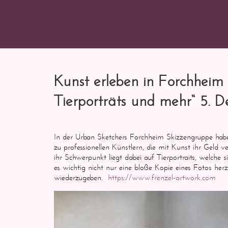
Kunst erleben in Forchheim
Tierporträts und mehr“ 5. 
In der Urban Sketchers Forchheim Skizzengruppe habe
zu professionellen Künstlern, die mit Kunst ihr Geld v
ihr Schwerpunkt liegt dabei auf Tierportraits, welche 
es wichtig nicht nur eine bloße Kopie eines Fotos herzu
wiederzugeben.
https://www.frenzel-artwork.com