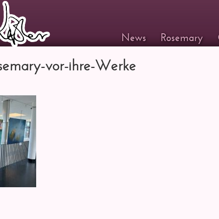
News
Rosemary
emary-vor-ihre-Werke