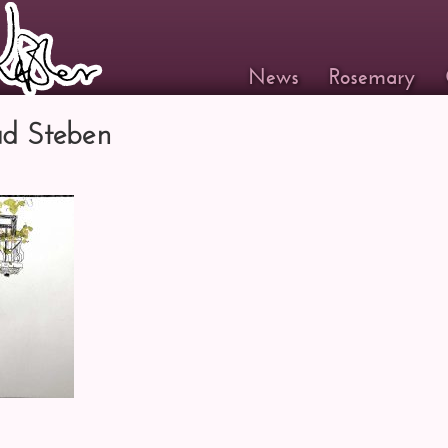
News
Rosemary
Bad Steben