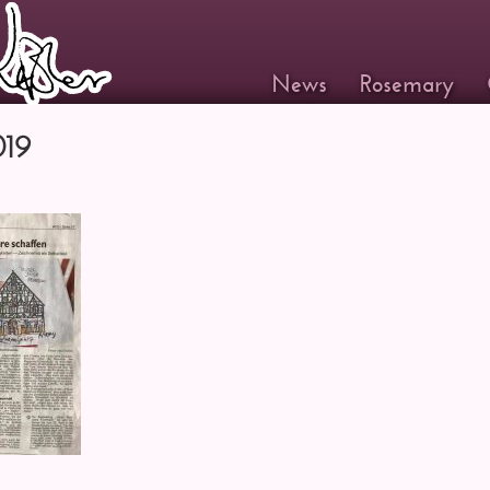
News
Rosemary
19