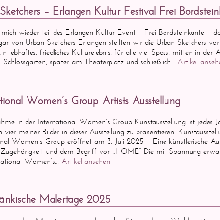
Sketchers – Erlangen Kultur Festival Frei Bordstein
e mich wieder teil des Erlangen Kultur Event – Frei Bordsteinkante – 
ar von Urban Sketchers Erlangen stellten wir die Urban Sketchers vo
in lebhaftes, friedliches Kulturelebnis, für alle viel Spass, mitten in de
 Schlossgarten, später am Theaterplatz und schließlich…
Artikel anseh
ational Women’s Group Artists Ausstellung
ahme in der International Women’s Group Kunstausstellung ist jedes Ja
h vier meiner Bilder in dieser Ausstellung zu präsentieren. Kunstaus
onal Women’s Group eröffnet am 3. Juli 2025 – Eine künstlerische Au
, Zugehörigkeit und dem Begriff von „HOME“ Die mit Spannung erwart
rnational Women’s…
Artikel ansehen
änkische Malertage 2025