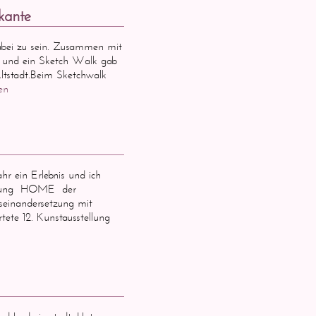
kante
dabei zu sein. Zusammen mit
r und ein Sketch Walk gab
r Altstadt.Beim Sketchwalk
en
hr ein Erlebnis und ich
stellung HOME der
seinandersetzung mit
ete 12. Kunstausstellung