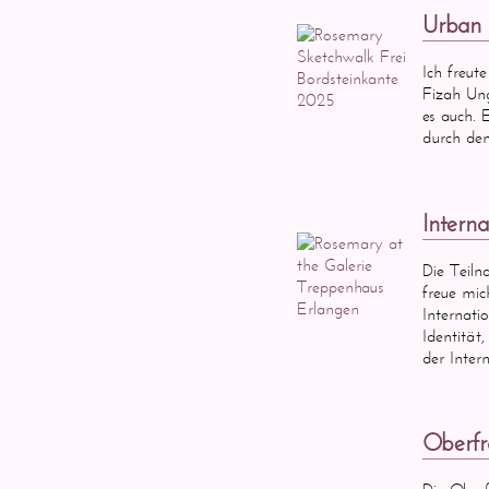
Urban 
Ich freut
Fizah Ung
es auch. E
durch den
Intern
Die Teiln
freue mic
Internati
Identität
der Inte
Oberfr