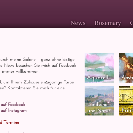
News
Rosemary
G
durch meine Galerie – ganz ohne lästige
le News besuchen Sie mich auf Facebook
st immer willkommen!
ld, um Ihrem Zuhause einzigartige Farbe
en? Kontaktieren Sie mich für eine
 auf Facebook
 auf Instagram
nd Termine
hheim.blogspot.com