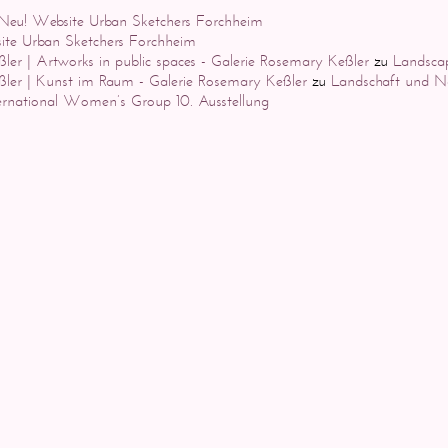
Neu! Website Urban Sketchers Forchheim
te Urban Sketchers Forchheim
ler | Artworks in public spaces - Galerie Rosemary Keßler
zu
Landsca
ßler | Kunst im Raum - Galerie Rosemary Keßler
zu
Landschaft und N
ernational Women’s Group 10. Ausstellung