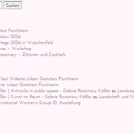
Suchen
hers Forchheim
 Salon 2026
rtage 2026 in Waischenfeld
ones – Workshop
semary – Zitronen und Cocktails
Neu! Website Urban Sketchers Forchheim
te Urban Sketchers Forchheim
ler | Artworks in public spaces - Galerie Rosemary Keßler
zu
Landsca
ßler | Kunst im Raum - Galerie Rosemary Keßler
zu
Landschaft und N
ernational Women’s Group 10. Ausstellung