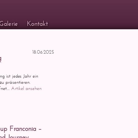
Galerie
Kontakt
18.06.2025
g
g ist jedes Jahr ein
 zu präsentieren.
net...
Artikel ansehen
oup Franconia –
und Journey