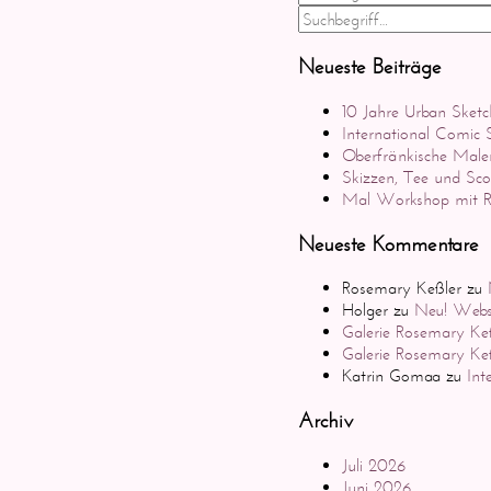
Neueste Beiträge
10 Jahre Urban Sketc
International Comic
Oberfränkische Male
Skizzen, Tee und Sc
Mal Workshop mit Ro
Neueste Kommentare
Rosemary Keßler
zu
Holger
zu
Neu! Websi
Galerie Rosemary Keß
Galerie Rosemary Ke
Katrin Gomaa
zu
Int
Archiv
Juli 2026
Juni 2026